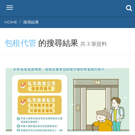
T
o
g
HOME
搜尋結果
g
l
包租代管
的搜尋結果
e
共 3 筆資料
n
a
v
i
g
a
t
i
o
n