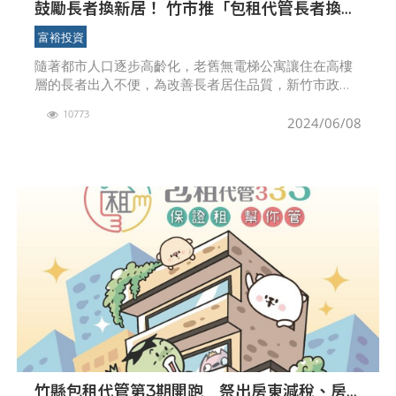
鼓勵長者換新居！ 竹市推「包租代管長者換居
方案」 登高出入不苦惱
富裕投資
隨著都市人口逐步高齡化，老舊無電梯公寓讓住在高樓
層的長者出入不便，為改善長者居住品質，新竹市政府
落實「老幼共好」、「幸福友善」施政策略，積極攜手
10773
中央推動社會住宅包租代管4.0長者換居方案，其中包含
2024/06/08
「放
竹縣包租代管第3期開跑 祭出房東減稅、房