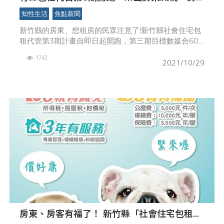
客最低5折租金優惠
知性生活
焦點新聞
新竹縣的房東、想租房的民眾注意了!新竹縣社會住宅包
租代管第3期計畫自即日起開跑，第三期目標數媒合600
件，為鼓勵更多人加入，提供房東地價稅等稅率優惠，
1742
每年最高一萬元修繕補助等，弱勢房客最低5折租金，落
2021/10/29
房東、房客有福了！ 新竹縣「社會住宅包租代