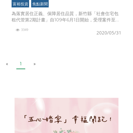
管第2期計畫」開跑
富裕投資
焦點新聞
為落實居住正義、保障居住品質，新竹縣「社會住宅包
租代管第2期計畫」自109年6月1日開始，受理案件至
110年5月30日止，預計將有400件媒合數量。針對一般
3349
戶，享市價租金8至9折優惠，社會經濟弱勢戶享
2020/05/31
P
N
«
1
»
r
e
e
x
v
t
i
o
u
s