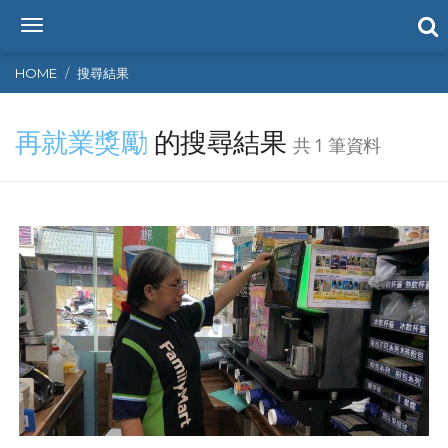
T
o
g
HOME
搜尋結果
g
l
再就業獎勵
的搜尋結果
e
共 1 筆資料
n
a
v
i
g
a
t
i
o
n