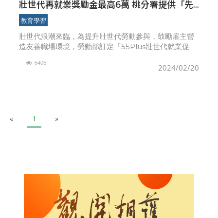
壯世代再就業獎勵金最高6萬 桃分署提供「先
體驗、再面試」職場體驗 助壯世代穩定就業
教育學習
壯世代浪潮來臨，為提升壯世代勞動參與，鼓勵雇主營
造友善職場環境，勞動部訂定「55Plus壯世代就業促進
措施」，凡是年滿55歲以上，或45至54歲已退休人
6406
士，離開職場三個月以上，經公立就業服務機構推介成
2024/02/20
P
N
«
1
»
r
e
e
x
v
t
i
o
u
s