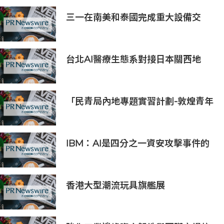
三一在南美和泰國完成重大設備交
付，全球佈局持續拓展
台北AI醫療生態系對接日本關西地
區，15家企業展示台日創新聯動成果
「民青局內地專題實習計劃-敦煌青年
實習計劃2026」圓滿結束
IBM：AI是四分之一資安攻擊事件的
幕後黑手 平均經濟損失達600萬美元
香港大型潮流玩具旗艦展
《Amazing Toy Show》首度登陸
東南亞