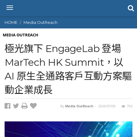
T
o
g
HOME
Media OutReach
g
l
MEDIA OUTREACH
e
極光旗下 EngageLab 登場
n
a
MarTech HK Summit，以
v
i
AI 原生全通路客戶互動方案驅
g
a
t
動企業成長
i
o
n
By
Media OutReach
-
2026/07/09
763