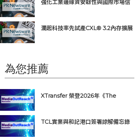
強化工業邊緣資安韌性與國際市場信
任 Moxa UC 系列工業電腦取得
DEKRA 德凱 IEC 62443-4-2
Security Level 2 工控網路安全證書
瀾起科技率先試產CXL® 3.2內存擴展
控制器
為您推薦
XTransfer 榮登2026年《The
Payments Power 50》
TCL實業與和記港口簽署諒解備忘錄