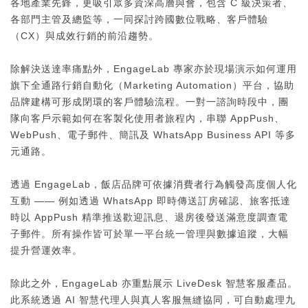
各地產業先鋒，更吸引眾多資深高層與會，包含 C 級決策者、
各部門主管及總監等，一同探討跨國數位戰略、客戶體驗
（CX）與成效行銷的前沿趨勢。
除解決送達率痛點外，EngageLab 專家亦於現場演示如何運用
旗下全通路行銷自動化（Marketing Automation）平台，協助
品牌建構可形成閉環的客戶體驗流程。一對一諮詢時段中，團
隊向客戶示範如何在客製化使用者旅程內，串聯 AppPush、
WebPush、電子郵件、簡訊及 WhatsApp Business API 等多
元通路。
透過 EngageLab，飯店品牌可依據消費者行為觸發高度個人化
互動 —— 例如透過 WhatsApp 即時傳送訂房確認、旅客抵達
時以 AppPush 精準推送歡迎訊息、退房後發送滿意度調查電
子郵件。所有操作皆可於單一平台統一管理與數據追蹤，大幅
提升營運效率。
除此之外，EngageLab 亦重點展示 LiveDesk 智慧客服產品。
此系統透過 AI 智慧代理人與真人客服無縫協同，可自動處理九