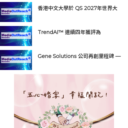
香港中文大學於 QS 2027年世界大
學排名躋身全球前20
TrendAI™ 連續四年獲評為
Omdia《全球網絡安全平台生態系領
導力》冠軍級廠商
Gene Solutions 公司再創里程碑 —
SPOT-MAS 多種癌症篩查測試獲美
國FDA「突破性醫療器械」資格認定