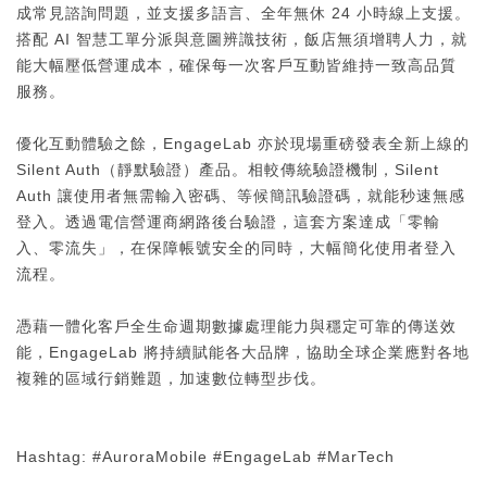
成常見諮詢問題，並支援多語言、全年無休 24 小時線上支援。
搭配 AI 智慧工單分派與意圖辨識技術，飯店無須增聘人力，就
能大幅壓低營運成本，確保每一次客戶互動皆維持一致高品質
服務。
優化互動體驗之餘，EngageLab 亦於現場重磅發表全新上線的
Silent Auth（靜默驗證）產品。相較傳統驗證機制，Silent
Auth 讓使用者無需輸入密碼、等候簡訊驗證碼，就能秒速無感
登入。透過電信營運商網路後台驗證，這套方案達成「零輸
入、零流失」，在保障帳號安全的同時，大幅簡化使用者登入
流程。
憑藉一體化客戶全生命週期數據處理能力與穩定可靠的傳送效
能，EngageLab 將持續賦能各大品牌，協助全球企業應對各地
複雜的區域行銷難題，加速數位轉型步伐。
Hashtag: #AuroraMobile #EngageLab #MarTech