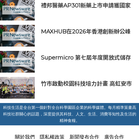
禮邦醫藥AP301新藥上市申請獲國家
藥監局受理
MAXHUB在2026年香港創新辦公峰
會上展示綜合AI協作解決方案
Supermicro 第七屆年度開放式儲存
高峰會匯聚 21 間生態系統合作夥
伴，分享大規模部署企業級 AI 的實
用指南
竹市啟動校園科技培力計畫 高虹安市
長：半導體與無人機課程培育未來科
技人才
科技生活是全台第一個針對全台科學園區企業的科學媒體。每月精準策畫高
科技社群關心的話題，深度提供其科技、人文、生活、消費等知性及生活的
精神食糧。
關於我們
隱私權政策
新聞發布合作
廣告合作