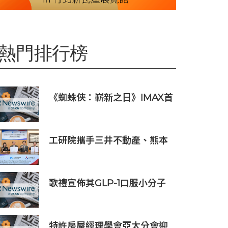
熱門排行榜
《蜘蛛俠：嶄新之日》IMAX首
週末斬獲1.3億元 創系列最佳紀
錄
工研院攜手三井不動產、熊本
科學園區 助臺灣產業深化臺日
技術合作 拓展半導體供應鏈
與應用市場商機
歌禮宣佈其GLP-1口服小分子
ASC30啟動全球III期臨床研
究，並公佈其同類首創口服小
分子GLP-1/GIP/胰澱素固定劑
特許房屋經理學會亞太分會迎