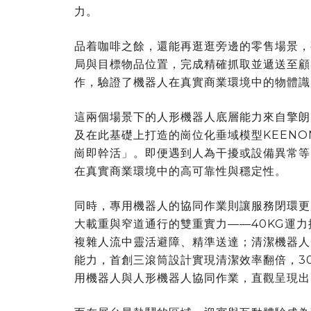
力。
品着咖啡之餘，還能再逛逛旁邊的零售場景，
局與目標物品位置，完成精確抓取並遞送至顧
作，驗證了機器人在真實商業環境中的物體識
這兩個場景下的人形機器人底層能力來自擎朗自
及在此基礎上打造的崗位化垂域模型KEENO
崗即幹活」。即便遇到人為干擾或設備異常等
在真實商業環境中的高可靠性與穩定性。
同時，專用機器人的協同作業則讓服務閉環更
大載重與窄道通行的雙重實力——
40KG
運力
複雜人流中靈活避障、精準送達；清潔機器人
能力，首創三滾筒設計實現清潔效率翻倍，3
用機器人與人形機器人協同作業，直觀呈現出