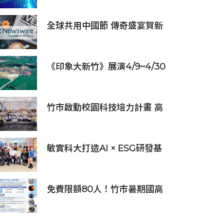
「UC5000」
全球共用中國節 傳奇盛宴賀新
歲 大年除夕《傳奇中國節 春
節》7小時不間斷直播 無縫銜
接總臺春晚
《印象大新竹》展演4/9~4/30
竹北高鐵社區熱烈上映
竹市啟動校園科技培力計畫 高
虹安市長：半導體與無人機課
程培育未來科技人才
敏實科大打造AI × ESG研發基
地 啟用AI能源研發中心 助企
業邁向淨零碳排
免費限額80人！竹市暑期國高
中生消防體驗營6/8開放報名