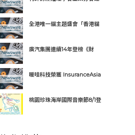
量復方制劑的積極臨床前數據
60 周年里程碑
全港唯一貓主題盛會「香港貓
迷博覽會2026」今日開幕
廣汽集團連續14年登榜《財
富》世界500強 過硬實力再獲
權威認證
暖哇科技榮獲 InsuranceAsia
News 2026 中國區「數碼轉
型卓越獎」
桃園珍珠海岸國際音樂節8/1登
場