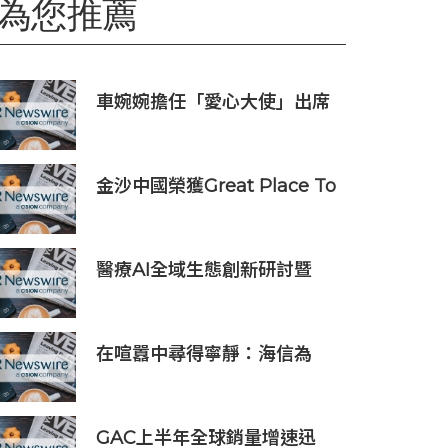
為您推薦
車婉婉擔任「愛心大使」出席
「家餸計劃」啟動禮 攜手知行
善心與李奧廚房關懷基層
金沙中國榮獲Great Place To
Work認證™
醫療AI全域生態創新研討暨
iMedLoop全球醫療影像數據
平台發佈會在京舉辦
在喧囂中尋得寧靜：海信為
2026年國際足聯世界盃™全部
16座主辦城市打造更具包容性
觀賽體驗
GAC上半年全球銷量增速迅