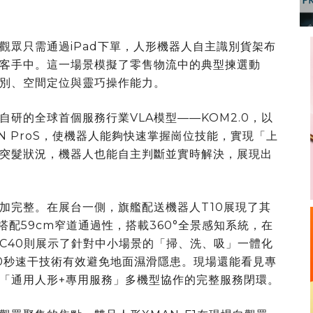
觀眾只需通過iPad下單，人形機器人自主識別貨架布
客手中。這一場景模擬了零售物流中的典型揀選動
別、空間定位與靈巧操作能力。
研的全球首個服務行業VLA模型——KOM2.0，以
N ProS，使機器人能夠快速掌握崗位技能，實現「上
突髮狀況，機器人也能自主判斷並實時解決，展現出
加完整。在展台一側，旗艦配送機器人T10展現了其
搭配59cm窄道通過性，搭載360°全景感知系統，在
C40則展示了針對中小場景的「掃、洗、吸」一體化
0秒速干技術有效避免地面濕滑隱患。現場還能看見專
「通用人形+專用服務」多機型協作的完整服務閉環。