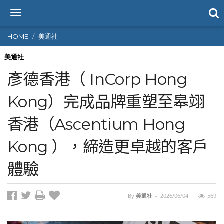
T
o
g
HOME
美通社
g
l
美通社
e
彥德香港（ InCorp Hong
n
a
Kong）完成品牌重塑至皋翊
v
i
香港（Ascentium Hong
g
a
t
Kong ），締造更卓越的客戶
i
o
體驗
n
By
美通社
-
2026/06/04
569