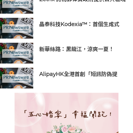
鏈基礎設施
晶泰科技Kodexia™：首個生成式
AI+第一性原理的siRNA研發平台獲
新進展，管線進入PCC確認階段
新華絲路：黑龍江，涼爽一夏！
AlipayHK全港首創「短訊防偽提
醒」功能 助用戶辨別騙案 聯乘警方
推防騙App Skin帶動全城反詐