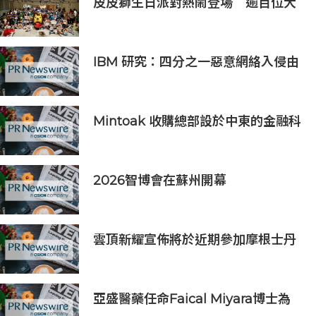
皮皮獅生日派對熱鬧登場 逾百位大
小朋友同歡慶生、邀全台暑假玩竹縣
IBM 研究：四分之一惡意網絡入侵由
AI 驅動 單一事件平均損失 600 萬美
元
Mintoak 收購總部設於中東的金融科
技公司 ICC Loyalty
2026智博會在蘇州開幕
雲頂新耀宣佈將於近期參加摩根士丹
利、Evercore兩大投資者會議
亞盛醫藥任命Faical Miyara博士為
首席業務拓展官，任命Jim Ziegler