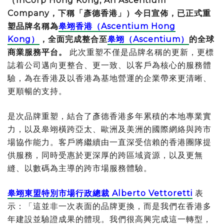
（
InCorp Hong Kong, An Ascentium
Company
，下稱「彥德香港」）今日宣佈，已正式重
塑品牌名稱為
皋翊香港（
Ascentium Hong
Kong
）
，全面完成整合至
皋翊（
Ascentium
）
的
全球
商業服務平台。
此次重塑不僅是品牌名稱的更新，更標
誌着公司邁向更整合、更一致、以客戶為核心的服務體
驗，為在香港及以香港為基地營運的企業帶來更清晰、
更順暢的支持。
是次品牌重塑，結合了彥德香港多年累積的本地專業實
力，以及皋翊橫跨亞太、歐洲及美洲的國際網絡與跨市
場協作能力。客戶將繼續由一直深受信賴的香港團隊提
供服務，同時受惠於更深厚的跨區域資源，以及更無
縫、以數碼為主導的跨市場服務體驗。
皋翊東盟特別市場行政總裁
Alberto Vettoretti
表
示：「這並非一次表面的品牌更換，而是我們在香港多
年建設並驗證成果的體現。我們很高興完成這一轉型，