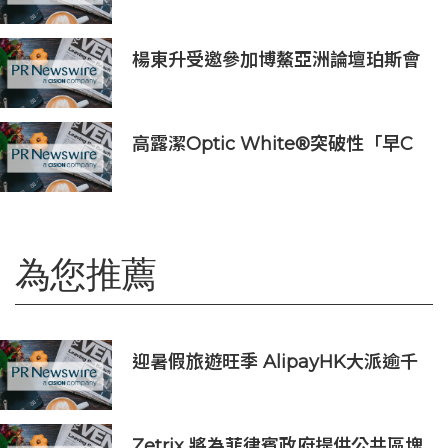
為首席商務運營官
楊東升受邀參加博鰲亞洲論壇珀斯會
議，攜手推動全球礦業綠色轉型
高露潔Optic White®突破性「早C
提亮• 晚C淡色」美白牙齒保養美學
推出首支全新Optic White®高純度
維他命C美白牙膏
為您推薦
迎暑假旅遊旺季 AlipayHK大派逾千
萬大灣區消費獎賞
Zetrix 將為菲律賓政府提供公共區塊