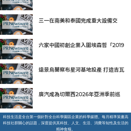
供應鏈協同發展新機遇
三一在南美和泰國完成重大設備交
付，全球佈局持續拓展
六家中國初創企業入圍埃森哲「2019
亞太區金融科技創新實驗室」
遠景烏蘭察布星河基地投產 打造吉瓦
級AI基礎設施新模式
廣汽成為切爾西2026年亞洲季前巡
迴賽香港及馬來西亞站官方合作夥伴
科技生活是全台第一個針對全台科學園區企業的科學媒體。每月精準策畫高
科技社群關心的話題，深度提供其科技、人文、生活、消費等知性及生活的
精神食糧。