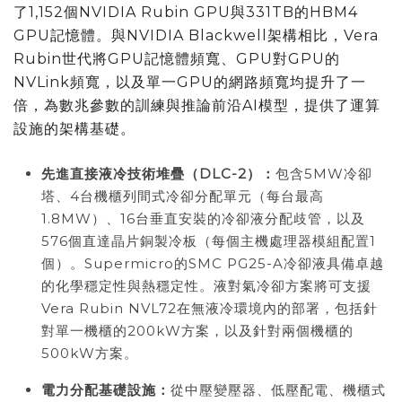
了1,152個NVIDIA Rubin GPU與331TB的HBM4
GPU記憶體。與NVIDIA Blackwell架構相比，Vera
Rubin世代將GPU記憶體頻寬、GPU對GPU的
NVLink頻寬，以及單一GPU的網路頻寬均提升了一
倍，為數兆參數的訓練與推論前沿AI模型，提供了運算
設施的架構基礎。
先進直接液冷技術堆疊（
DLC-2
）：
包含5MW冷卻
塔、4台機櫃列間式冷卻分配單元（每台最高
1.8MW）、16台垂直安裝的冷卻液分配歧管，以及
576個直達晶片銅製冷板（每個主機處理器模組配置1
個）。Supermicro的SMC PG25-A冷卻液具備卓越
的化學穩定性與熱穩定性。液對氣冷卻方案將可支援
Vera Rubin NVL72在無液冷環境內的部署，包括針
對單一機櫃的200kW方案，以及針對兩個機櫃的
500kW方案。
電力分配基礎設施：
從中壓變壓器、低壓配電、機櫃式