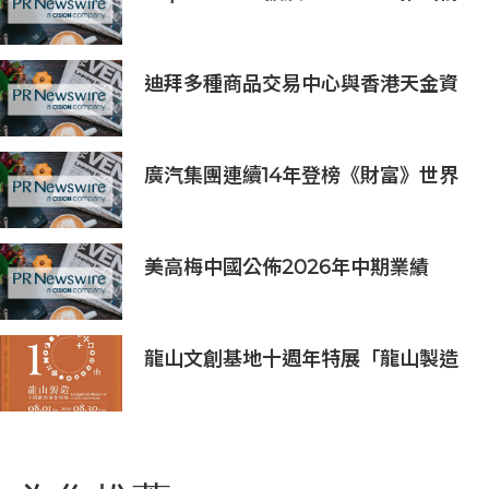
密工程 AI 機架系列，加速部署並縮
短上線時間
迪拜多種商品交易中心與香港天金資
本簽署戰略合作協議 推動香港與杜拜
的產業投資合作
廣汽集團連續14年登榜《財富》世界
500強 過硬實力再獲權威認證
美高梅中國公佈2026年中期業績
龍山文創基地十週年特展「龍山製造
10+」八月盛大展出