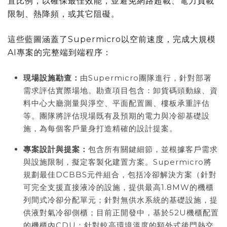
置比例，以確保最佳效能，並避免網路超載、電力負載
限制、熱降頻，或其它阻礙。
這些藍圖涵蓋了Supermicro以空前速度，完成大規模
AI專案的完整端到端程序：
現場設施勘查：
由Supermicro團隊進行，針對部署
需求評估實際場地。勘查項目包含：卸貨碼頭動線、資
料中心大廳測量與淨空、平面配置圖、樓板承重評估
等。團隊將評估現場既有及預期的電力與冷卻基礎設
施，為每個客戶量身打造精確的設計提案。
專案設計與提案：
包含所有關鍵細節，並根據客戶需求
與設施限制，擬定客製化建置方案。Supermicro將
規劃最佳DCBBS元件組合，包括冷卻解決方案（針對
可完全支援直接液冷的設施，提供最高1.8MW的機櫃
列間式冷卻分配單元；針對無供水系統的基礎設施，提
供液對氣冷卻側櫃；目前正開發中，基於52U機櫃配置
的機櫃內CDU；針對較高環境溫度的額外式後門熱交