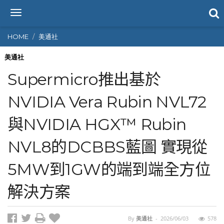
T
o
g
HOME
美通社
g
l
美通社
e
Supermicro推出基於
n
a
NVIDIA Vera Rubin NVL72
v
i
與NVIDIA HGX™ Rubin
g
a
t
NVL8的DCBBS藍圖 實現從
i
o
5MW到1GW的端到端全方位
n
解決方案
By
美通社
-
2026/06/03
578