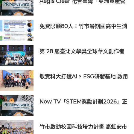
Aegis Clear 配合臺灣「亞洲資產管
理中心」政策
免費限額80人！竹市暑期國高中生消
防體驗營6/8開放報名
第 28 屆臺北文學獎全球華文創作者
齊聚臺北 交織多元生命經驗與華文創
作能量
敏實科大打造AI × ESG研發基地 啟用
AI能源研發中心 助企業邁向淨零碳
排
Now TV「STEM獎勵計劃2026」正
式開始｜獲長隆度假區全力支持 推出
《主題樂園有趣科學大探索》第二季
及「長隆小科學家大獎」
竹市啟動校園科技培力計畫 高虹安市
長：半導體與無人機課程培育未來科