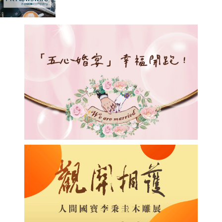
M 補濕乳液迎夏面世