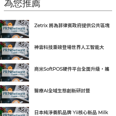
為您推薦
Zetrix 將為菲律賓政府提供公共區塊
鏈基礎設施
神雲科技重磅登場世界人工智能大
會，全方位基礎架構引領代理式 AI
新紀元
商米SoftPOS硬件平台全面升級，攜
手全球支付伙伴拓展智能終端支付場
景
醫療AI全域生態創新研討暨
iMedLoop全球醫療影像數據平台發
佈會在京舉辦
日本純淨養肌品牌 Yii核心新品 Milk