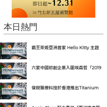
本日熱門
霸王茶姬亞洲首家 Hello Kitty 主題
超級茶倉登陸灣仔
六家中國初創企業入圍埃森哲「2019
亞太區金融科技創新實驗室」
復鋭醫療科技於香港推出Titanium
Prime聯合療法