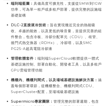
端到端藍圖：
具備高度可擴充性，支援從5MW到1GW
功率，可為單一租戶或多租戶部署，提供完整的設施端
基礎架構
DLC-2
直接液冷技術：
旨在實現幾近完全的熱能吸
收、卓越的能效，以及更低的噪音量，並提供完善的組
件整合，包含冷板、冷卻分配單元（CDU）、歧管、
後門式熱交換器（RDHx）、冷卻塔，以及SMC
PG25-A超高電阻冷卻液
管理軟體套件：
端到端SuperCloud軟體提供一體式
基礎設施控制、部署自動化、開發者工具，以及多租戶
GPU雲端管理功能
機櫃內、機櫃列間式，以及場域基礎設施解決方案：
涵
蓋每個部署環節，從機櫃整合、機櫃列間式CDU、
SuperCluster配置，至場域級基礎設施
Supermicro
專家團隊：
管理完整的部署週期，包含