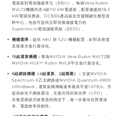
電源架到電池備援單元（BBU）。每個Vera Rubin
NVL72機櫃內含4組110 kW電源架，配置備援的18.3
kW電源供應器。DCBBS產品組合支援關鍵任務型資
料中心，包括可提供立即切換備援電力的
Supermicro電池儲能系統（BESS）。
機櫃選擇：
提供 48U 與 52U 機櫃配置，針對高密度
直接液冷進行最佳化。
16
組運算機櫃：
專為NVIDIA Vera Rubin NVL72與
NVIDIA HGX™ Rubin NVL8平台進行最佳化。
6
組網路機櫃（
4
組運算、
2
組匯聚）：
支援NVIDIA
Spectrum-X乙太網路或NVIDIA Quantum-X800
InfiniBand，運算架構傳輸速率最高可達1.6TB/s。另
提供矽光子網路選項，支援共同封裝光學（CPO），
在無需插拔式收發器的情況下，進一步最佳化營運成
本、電源效率與韌性。