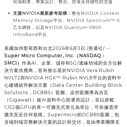
現場勘查、專案設計、整合、部署及持續性的支援
支援
NVIDIA
最新參考架構：
整合NVIDIA Context
Memory Storage平台、NVIDIA Spectrum™-X
乙太網路，以及NVIDIA Quantum-X800
InfiniBand平台
美國
加州聖荷西和台北
2026年6月3日
/美通社/ --
Super Micro Computer, Inc.
（
NASDAQ
：
SMCI
）
作為AI、企業、儲存和5G/邊緣領域的全方位解
決方案供應商，宣布推出基於NVIDIA Vera Rubin
NVL72與NVIDIA HGX™ Rubin NVL8平台的資料中
心建構組件解決方案（Data Center Building Block
Solutions，DCBBS）藍圖。這些藍圖專為吉瓦
（Gigawatt）級AI資料中心部署而設計，並以搭載
1,152個GPU的單一可擴充式單元為單位，可依據需求
擴充至近任何規模。Supermicro的DCBBS藍圖，包
含端到端完整解決方案的設計與交付，並由專業團隊支