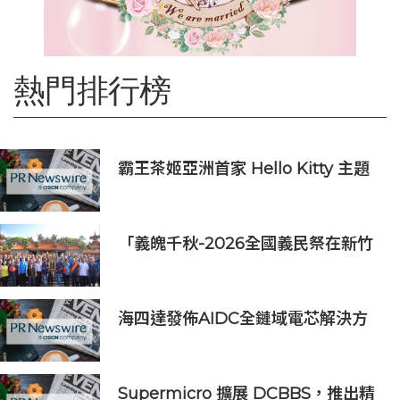
熱門排行榜
霸王茶姬亞洲首家 Hello Kitty 主題
超級茶倉登陸灣仔
「義魄千秋-2026全國義民祭在新竹
縣」恭迎義民爺 義民祭典正式登場
海四達發佈AIDC全鏈域電芯解決方
案
Supermicro 擴展 DCBBS，推出精