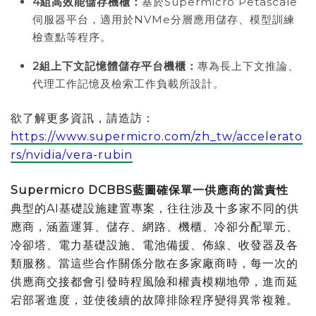
4
組高效能儲存機櫃：
基於Supermicro Petascale
伺服器平台，適用於NVMe分層應用儲存、模型訓練
檢查點等程序。
2
組上下文記憶體儲存平台機櫃：
專為長上下文推論、
代理工作記憶及檢索工作負載所設計。
欲了解更多資訊，請造訪：
https://www.supermicro.com/zh_tw/accelerato
rs/nvidia/vera-rubin
Supermicro DCBBS
藍圖確保單一供應
商的
當責性
典型的AI基礎設施建置專案，往往涉及十多家不同的供
應商，涵蓋運算、儲存、網路、機櫃、冷卻分配單元、
冷卻塔、電力基礎設施、電池備援、佈線、收發器及各
類服務。當這些合作關係分散在多家廠商時，每一次的
供應商交接都會引發時程風險和權責模糊地帶，進而延
宕部署進度，並使後續的故障排除程序變得異常複雜。