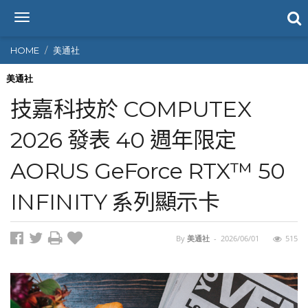
T
o
g
HOME
美通社
g
l
美通社
e
技嘉科技於 COMPUTEX
n
a
2026 發表 40 週年限定
v
i
AORUS GeForce RTX™ 50
g
a
t
INFINITY 系列顯示卡
i
o
n
By
美通社
-
2026/06/01
515