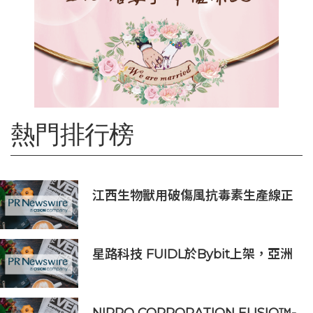
熱門排行榜
江西生物獸用破傷風抗毒素生產線正
式投產 動物抗血清品類商業化落地提
速
星路科技 FUIDL於Bybit上架，亞洲
首個RWA全流程閉環生態落地