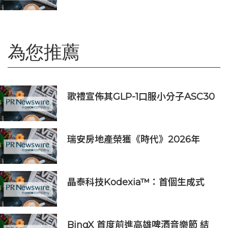
為您推薦
歌禮宣佈其GLP-1口服小分子ASC30
啟動全球III期臨床研究，並公佈其同
類首創口服小分子GLP-1/GIP/胰澱素
固定劑量復方制劑的積極臨床前數據
瑞安房地產榮獲《時代》2026年
「全球最具影響力公司」稱號
晶泰科技Kodexia™：首個生成式
AI+第一性原理的siRNA研發平台獲
新進展，管線進入PCC確認階段
BingX 首度前進高雄啤酒音樂節 結