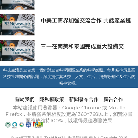
級AI基礎設施新模式
中美工商界加強交流合作 共話產業鏈
供應鏈協同發展新機遇
三一在南美和泰國完成重大設備交
付，全球佈局持續拓展
科技生活是全台第一個針對全台科學園區企業的科學媒體。每月精準策畫高
科技社群關心的話題，深度提供其科技、人文、生活、消費等知性及生活的
精神食糧。
關於我們
隱私權政策
新聞發布合作
廣告合作
本站建議使用瀏覽器：Google Chrome 或 Mozilla
Firefox，並將螢幕解析度設定為1360*768以上，瀏覽器畫
面縮放維持100%，以獲得最佳瀏覽效果