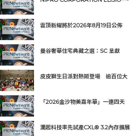
NIPRO CORPORATION ELISIO™-
HX 獲得 FDA 510 (k) 許可，向美國
推出透析器
雲頂新耀將於2026年8月19日公佈
2026年度中期業績並舉行線上投資
人會議
曼谷奢華住宅典藏之選：SC 呈獻
SCOPE Collection，三大名邸，擘
畫國際奢居新格局
皮皮獅生日派對熱鬧登場 逾百位大
小朋友同歡慶生、邀全台暑假玩竹縣
「2026金沙物美嘉年華」一連四天
吸引近160,000人次入場
瀾起科技率先試產CXL® 3.2內存擴展
控制器