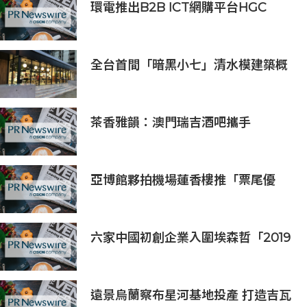
環電推出B2B ICT網購平台HGC
Marketplace
全台首間「暗黑小七」清水模建築概
念店！竹北新開幕。
茶香雅韻：澳門瑞吉酒吧攜手
Saicho 呈獻期間限定下午茶體驗
亞博館夥拍機場蓮香樓推「票尾優
惠」
六家中國初創企業入圍埃森哲「2019
亞太區金融科技創新實驗室」
遠景烏蘭察布星河基地投產 打造吉瓦