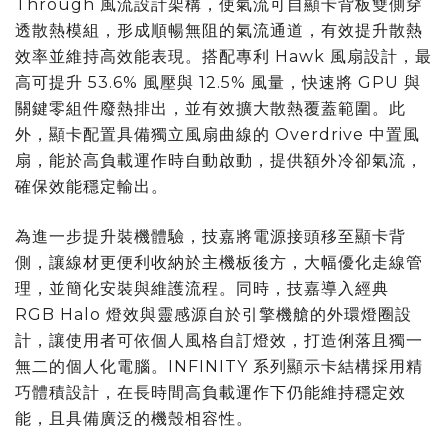
Through 風流設計架構，使氣流可自顯卡背板雙側穿
透散熱模組，形成順暢無阻的氣流通道，有效提升散熱
效率並維持高效能表現。搭配專利 Hawk 風扇設計，最
高可提升 53.6% 風壓與 12.5% 風量，快速將 GPU 與
關鍵零組件廢熱排出，並有效擴大散熱覆蓋範圍。此
外，顯卡配置具備獨立風扇曲線的 Overdrive 中置風
扇，能於高負載運作時自動啟動，提供額外冷卻氣流，
確保效能穩定輸出。
為進一步提升裝機體驗，技嘉將電源接頭移至顯卡背
側，讓線材更便利收納於主機板後方，大幅優化走線管
理，並簡化安裝與維護流程。同時，技嘉導入經典
RGB Halo 燈效與靈感源自於引擎機艙的外環燈圈設
計，讓使用者可依個人風格自訂燈效，打造俐落且獨一
無二的個人化電腦。INFINITY 系列顯示卡結構採用精
巧體積設計，在長時間高負載運作下仍能維持穩定效
能，且具備廣泛的機殼相容性。