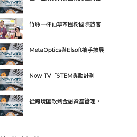
備交付，全球佈局持續拓展
竹縣一杯仙草茶圈粉國際旅客
旅服中心盛夏奉茶推廣活動到
8/31
MetaOptics與Elsoft攜手擴展
下一代半導體光學製造設備產
能
Now TV「STEM獎勵計劃
2026」正式開始｜獲長隆度假
區全力支持 推出《主題樂園有
趣科學大探索》第二季及「長
從跨境匯款到金融資產管理，
隆小科學家大獎」
BiyaPay探索全球資產配置新
路徑