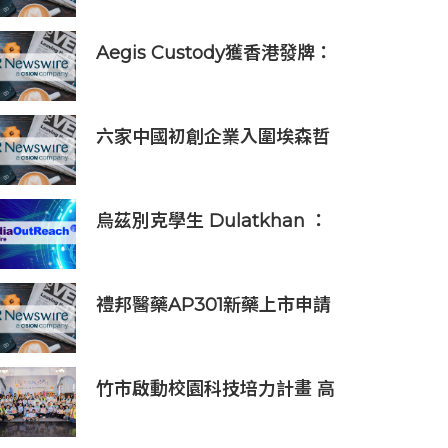
Aegis Custody獲香港發牌：
數位資產金融服務發展更進一
步
六家中國初創企業入圍埃森哲
「2019亞太區金融科技創新實
驗室」
烏茲別克學生 Dulatkhan ：
拓展視野，在香港中文大學擘
劃未來
禮邦醫藥AP301新藥上市申請
獲國家藥監局受理
竹市啟動校園科技培力計畫 高
虹安市長：半導體與無人機課
程培育未來科技人才