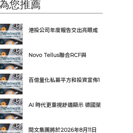
為您推薦
港投公司年度報告交出亮眼成
績與海闊天空創投攜手支持世
界級眼科醫療標杆項目
Novo Tellus聯合RCF與
NRFC完成對銳速礦業設備公
司的收購
百億量化私募平方和投資宣佈1
億元自購，7月以來已有25家
私募出手
AI 時代更重視舒適顯示 德國萊
因「美好視界」特展三創限時
登場
閱文集團將於2026年8月11日