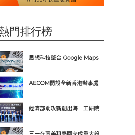
熱門排行榜
思想科技整合 Google Maps
Platform 與 Geotab 車聯
網：助物流業 60 秒極速排
單、削減 25% 車隊營運成本
AECOM開設全新香港辦事處
暨亞洲區總部 匯聚人才、科技
與可持續發展
經濟部助攻新創出海 工研院
攜手桃園打造跨域創新平台
匯聚逾200家新創、40家產業
夥伴共拓全球商機
三一在南美和泰國完成重大設