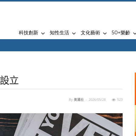
科技創新
知性生活
文化藝術
50+樂齡
設立
By
美通社
-
2026/05/28
523