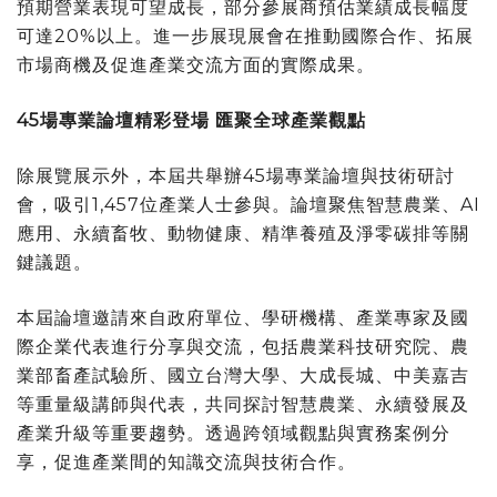
預期營業表現可望成長，部分參展商預估業績成長幅度
可達20%以上。進一步展現展會在推動國際合作、拓展
市場商機及促進產業交流方面的實際成果。
45
場專業論壇精彩登場 匯聚全球產業觀點
除展覽展示外，本屆共舉辦45場專業論壇與技術研討
會，吸引1,457位產業人士參與。論壇聚焦智慧農業、AI
應用、永續畜牧、動物健康、精準養殖及淨零碳排等關
鍵議題。
本屆論壇邀請來自政府單位、學研機構、產業專家及國
際企業代表進行分享與交流，包括農業科技研究院、農
業部畜產試驗所、國立台灣大學、大成長城、中美嘉吉
等重量級講師與代表，共同探討智慧農業、永續發展及
產業升級等重要趨勢。透過跨領域觀點與實務案例分
享，促進產業間的知識交流與技術合作。