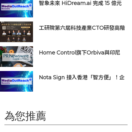
智象未來 HiDream.ai 完成 15 億元
人民幣 C 輪融資
工研院第六屆科技產業CTO研發高階
主管班開放報名 匯聚業界頂尖專家
傳授專業秘訣
Home Control旗下Orbiva與印尼
Articura簽署戰略合作備忘錄，共同
探索印尼本地化醫療AI及AIoT智慧健
康生態
Nota Sign 接入香港「智方便」！企
業和居民一站式完成開戶、入職、簽
約
為您推薦