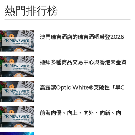
熱門排行榜
澳門瑞吉酒店的瑞吉酒吧榮登2026
年「亞洲50最佳酒吧」榜單
迪拜多種商品交易中心與香港天金資
本簽署戰略合作協議 推動香港與杜拜
的產業投資合作
高露潔Optic White®突破性「早C
提亮• 晚C淡色」美白牙齒保養美學
推出首支全新Optic White®高純度
維他命C美白牙膏
前海向優、向上、向外、向新、向
港、向強，上半年發展更加生機勃勃