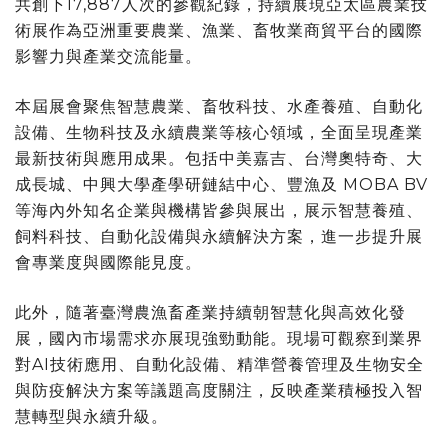
共創下17,887人次的參觀紀錄，持續展現亞太區農業技
術展作為亞洲重要農業、漁業、畜牧業商貿平台的國際
影響力與產業交流能量。
本屆展會聚焦智慧農業、畜牧科技、水產養殖、自動化
設備、生物科技及永續農業等核心領域，全面呈現產業
最新技術與應用成果。包括中美嘉吉、台灣奧特奇、大
成長城、中興大學產學研鏈結中心、豐漁及 MOBA BV
等海內外知名企業與機構皆參與展出，展示智慧養殖、
飼料科技、自動化設備與永續解決方案，進一步提升展
會專業度與國際能見度。
此外，隨著臺灣農漁畜產業持續朝智慧化與高效化發
展，國內市場需求亦展現強勁動能。現場可觀察到業界
對AI技術應用、自動化設備、精準營養管理及生物安全
與防疫解決方案等議題高度關注，反映產業積極投入智
慧轉型與永續升級。