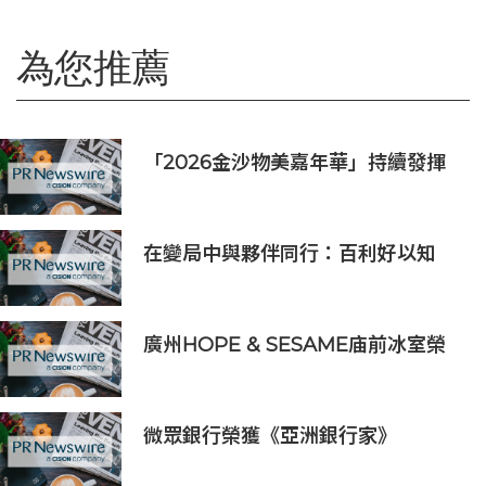
為您推薦
「2026金沙物美嘉年華」持續發揮
盛事平台效應
在變局中與夥伴同行：百利好以知
識、信譽與國際視野接軌全球機遇
廣州HOPE & SESAME庙前冰室榮
登2026年度ASIA'S 50 BEST
BARS「亞洲50最佳酒吧」NO.1寶座
微眾銀行榮獲《亞洲銀行家》
2026「亞太最佳AI驅動銀行」獎