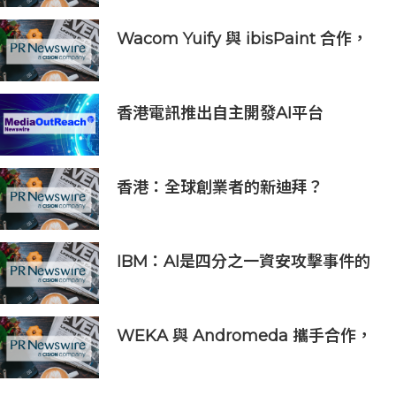
Wacom Yuify 與 ibisPaint 合作，
保護數位藝術創作的著作權
香港電訊推出自主開發AI平台
HKT.AI 一站式匯聚全球多種AI資源
助力香港實現「全民AI」
香港：全球創業者的新迪拜？
Osome助力新一代創業浪潮
IBM：AI是四分之一資安攻擊事件的
幕後黑手 平均經濟損失達600萬美元
WEKA 與 Andromeda 攜手合作，
為全球規模的 AI 工作負載提供強大
動力