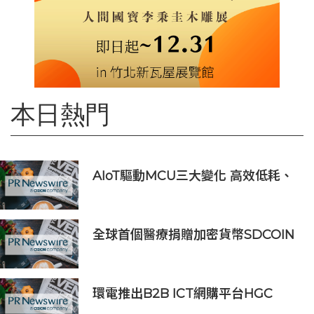
本日熱門
AIoT驅動MCU三大變化 高效低耗、
安全感、AI 功能
全球首個醫療捐贈加密貨幣SDCOIN
將在全球第五大交易所BW.com上線
環電推出B2B ICT網購平台HGC
Marketplace