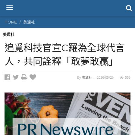
T
o
g
HOME
美通社
g
l
美通社
e
追覓科技官宣C羅為全球代言
n
a
人，共同詮釋「敢夢敢贏」
v
i
g
By
美通社
-
2026/05/26
555
a
t
i
o
n