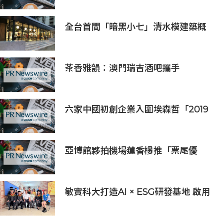
全台首間「暗黑小七」清水模建築概
念店！竹北新開幕。
茶香雅韻：澳門瑞吉酒吧攜手
Saicho 呈獻期間限定下午茶體驗
六家中國初創企業入圍埃森哲「2019
亞太區金融科技創新實驗室」
亞博館夥拍機場蓮香樓推「票尾優
惠」
敏實科大打造AI × ESG研發基地 啟用
AI能源研發中心 助企業邁向淨零碳
排