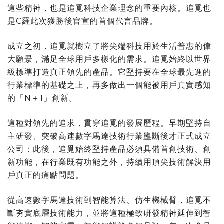
這些精神，也是追覓科技企業理念的重要內核。追覓也
是C羅此次獲勝後官宣的首個代言品牌。
成立之初，追覓就樹立了將尖端科技用於生活普惠的偉
大願景，滿足全球用戶多樣化的需求。追覓始終以世界
級標準打造真正領先的產品。它堅持要在全球最先進的
行業標準的基礎之上，再多做出一個能被用戶真實感知
的「N＋1」創新。
這種對領先的追求，貫穿追覓的發展歷程。早期堅持自
主研發、突破高速數字馬達技術行業壟斷後才正式成立
公司；此後，追覓始終堅持產品必須具備首創技術、創
新功能，在行業既有功能之外，持續用頂尖技術解決用
戶真正的痛點問題。
從高速數字馬達技術到智能算法、仿生機械臂，追覓不
斷夯實底層技術能力，並將這種極致研發精神延伸到智