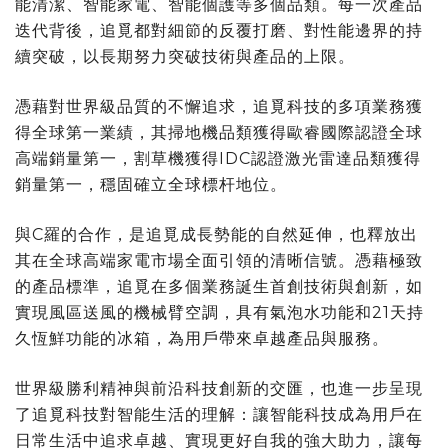
能清潔、智能家電、智能個護等多個品類。每一次產品
迭代背後，追覓都對細節的反覆打磨、對性能邊界的持
續突破，以長期努力突破技術與產品的上限。
憑藉對世界級品質的不懈追求，追覓科技的多項業務獲
得全球第一業績，其掃地機品類獲得歐睿國際認證全球
高端銷量第一，割草機獲得IDC認證激光雷達品類獲得
銷量第一，穩固確立全球標杆地位。
與C羅的合作，是追覓成長勢能的自然延伸，也釋放出
其在全球高端家電市場全面引領的清晰信號。憑藉極致
的產品標準，追覓在多個業務誕生首創技術與創新，如
實現風區送風的機械臂空調，具有氣泡水功能和21天持
久恆鮮功能的冰箱，為用戶帶來卓越產品與服務。
世界級勝利精神與前沿科技創新的交匯，也進一步呈現
了追覓科技對智能生活的理解：讓智能科技成為用戶在
日常生活中追求卓越、實現更好自我的強大助力，讓每