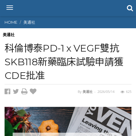
T
o
g
HOME
美通社
g
l
美通社
e
科倫博泰PD-1 x VEGF雙抗
n
a
SKB118新藥臨床試驗申請獲
v
i
CDE批准
g
a
t
i
By
美通社
-
2026/05/14
625
o
n