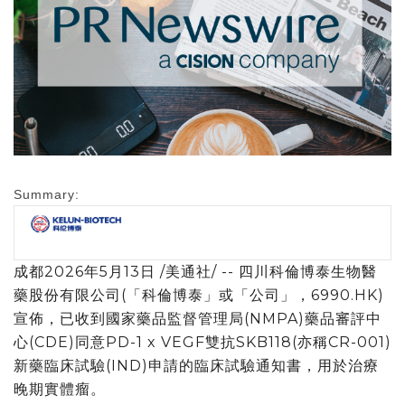
Summary:
成都
2026年5月13日
/美通社/ --
四川科倫
博泰生物醫
藥股份有限公司(
「
科倫博泰
」
或
「
公司
」
，6990.HK)
宣佈，已收到國家藥品監督管理局(NMPA)藥品審評中
心(CDE)同意PD-1 x VEGF雙抗SKB118(亦稱CR-001)
新藥臨床試驗(IND)申請的臨床試驗通知書，用於治療
晚期實體瘤。