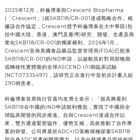
2025年12月，科倫博泰與Crescent Biopharma
(
「
Crescent
」
)就SKB118/CR-001達成戰略合作。根
據該合作協定，Crescent授予科倫博泰在大中華區(包
括中國大陸、香港、澳門及臺灣)研究、開發、生產及商
業化SKB118/CR-001的獨家權利。2026年1月，
Crescent宣佈美國食品藥品監督管理局(FDA)已批准
SKB118/CR-001的IND申請，以啟動其針對局部晚期
或轉移性實體瘤的全球ASCEND I/II期臨床試驗
(NCT07335497)，該研究正在進行中並初步計畫入組
290例患者。
科倫博泰首席執行官葛均友博士表示：
「
很高興看到
SKB118在中國的IND申請順利獲批，實現了中國與全
球臨床開發的同步推進。自與Crescent達成合作以
來，雙方通過緊密協作、優勢互補，高效推動了合作專
案的研發。公司將基於ADC+IO策略積極探索SKB118
與自身ADC資產的聯用潛力，以充分發揮產品管線的協