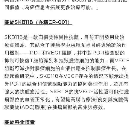
同價值，為癌症患者拓展更多治療可能。
」
關於
SKB118
（亦稱
CR-001
）
SKB118是一款四價雙特異性抗體，目前正開發用於治
療實體瘤。其結合了腫瘤學中兩種互補且經過驗證的作
用機制——PD-1和VEGF阻斷，其中對PD-1檢查點的
抑制可恢復T細胞識別和摧毀腫瘤細胞的能力，而VEGF
阻斷可減少對腫瘤細胞的血液供應並抑制腫瘤生長。在
臨床前研究中，SKB118在VEGF存在的情況下顯示出提
升PD-1的結合和信號阻斷能力的協同藥理作用，並具有
強大的抗腫瘤活性。SKB118的抗VEGF活性還可能使腫
瘤部位的血管正常化，有望提高聯合療法(例如與抗體偶
聯藥物(ADC)聯用)在腫瘤局部的富集與療效。
關於科倫博泰