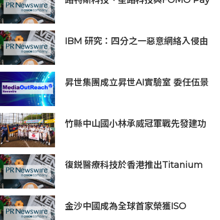
攜手探索汽車代幣化
IBM 研究：四分之一惡意網絡入侵由
AI 驅動 單一事件平均損失 600 萬美
元
昇世集團成立昇世AI實驗室 委任伍景
輝博士為集團首席科學家 加速AI原生
財富管理發展
竹縣中山國小林承威冠軍戰先發建功
助中華隊勇奪世界軟式少棒賽冠軍
復鋭醫療科技於香港推出Titanium
Prime聯合療法
金沙中國成為全球首家榮獲ISO
14001:2026環境管理體系認證之綜合