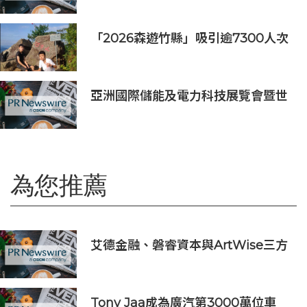
旅遊休閒企業
「2026森遊竹縣」吸引逾7300人次
挑戰 宜蘭1家4口躋身前百名完登
亞洲國際儲能及電力科技展覽會暨世
界儲能創新大會2027年7月香港啟幕
為您推薦
艾德金融、磐睿資本與ArtWise三方
簽署MOU 共推香港藝術品通證化及
區塊鏈金融發展
Tony Jaa成為廣汽第3000萬位車