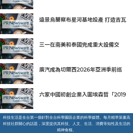
供應鏈協同發展新機遇
遠景烏蘭察布星河基地投產 打造吉瓦
級AI基礎設施新模式
三一在南美和泰國完成重大設備交
付，全球佈局持續拓展
廣汽成為切爾西2026年亞洲季前巡
迴賽香港及馬來西亞站官方合作夥伴
六家中國初創企業入圍埃森哲「2019
亞太區金融科技創新實驗室」
科技生活是全台第一個針對全台科學園區企業的科學媒體。每月精準策畫高
科技社群關心的話題，深度提供其科技、人文、生活、消費等知性及生活的
精神食糧。