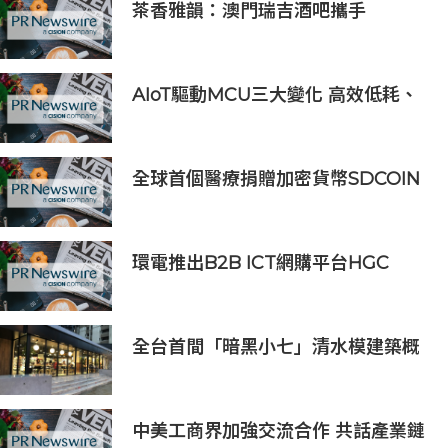
茶香雅韻：澳門瑞吉酒吧攜手
Saicho 呈獻期間限定下午茶體驗
AIoT驅動MCU三大變化 高效低耗、
安全感、AI 功能
全球首個醫療捐贈加密貨幣SDCOIN
將在全球第五大交易所BW.com上線
環電推出B2B ICT網購平台HGC
Marketplace
全台首間「暗黑小七」清水模建築概
念店！竹北新開幕。
中美工商界加強交流合作 共話產業鏈