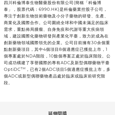
四川科倫博泰生物醫藥股份有限公司(簡稱
「
科倫博
泰
」
，股票代碼：6990.HK)是科倫藥業控股子公司，
專注于創新生物技術藥物及小分子藥物的研發、生產、
商業化及國際合作。公司圍繞全球和中國未滿足的臨床
需求，重點佈局腫瘤、自身免疫和代謝等重大疾病領
域，建設國際化藥物研發與產業化平臺，致力於成為在
創新藥物領域國際領先的企業。公司目前擁有30余個重
點創新藥項目，其中4個項目8個適應症已獲批上市，1
個專案處於NDA階段，10餘個專案正處於臨床階段。公
司成功構建了享譽國際的專有ADC及新型偶聯藥物平臺
TM
OptiDC
，已有2個ADC項目5個適應症獲批上市，多
個ADC或新型偶聯藥物產品處於臨床或臨床前研究階
段。
延伸閱讀