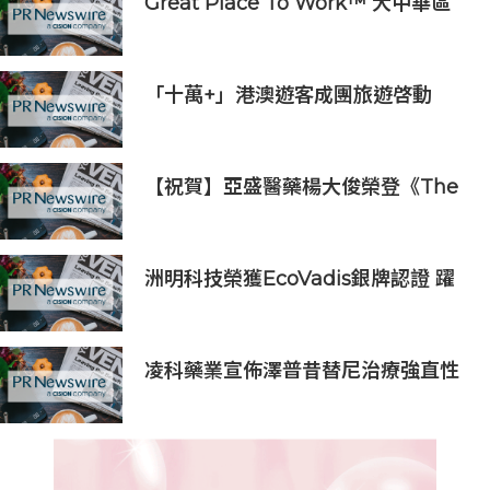
Great Place To Work™ 大中華區
慶祝 2026年香港 Best
Workplaces™
「十萬+」港澳遊客成團旅遊啓動
【祝賀】亞盛醫藥楊大俊榮登《The
Medicine Maker》2026全球最具
影響力人物榜
洲明科技榮獲EcoVadis銀牌認證 躍
居全球前6%可持續指標企業
凌科藥業宣佈澤普昔替尼治療強直性
脊柱炎Ⅲ期臨床研究完成全部受試者
入組