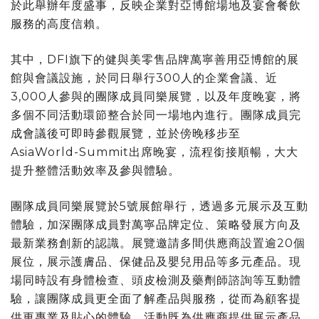
於此舉辦年度盛事，反映企業對亞博館場地及宴會餐飲
服務的高度信賴。
其中，DFI旗下的健與美零售品牌萬寧善用亞博館的展
館與會議設施，於同日舉行300人的企業會議、近
3,000人參與的團隊成員同樂展覽，以及年度晚宴，將
多個不同活動環節整合於同一場地內進行。團隊成員完
成會議後可即時參觀展覽，並於傍晚移步至
AsiaWorld-Summit出席晚宴，流程銜接順暢，大大
提升整體活動效率及參與體驗。
團隊成員同樂展覽於5號展館舉行，透過多元展示及互動
體驗，加深團隊成員對萬寧品牌定位、策略發展方向及
最新業務創新的認識。展覽邀請多間供應商設置逾20個
展位，展示護膚品、保健品及嬰兒用品等多元產品。現
場同時設有身體檢查、頭皮檢測及藥劑師諮詢等互動體
驗，讓團隊成員更全面了解產品與服務，從而為顧客提
供更專業及貼心的體驗。活動既為供應商提供展示產品