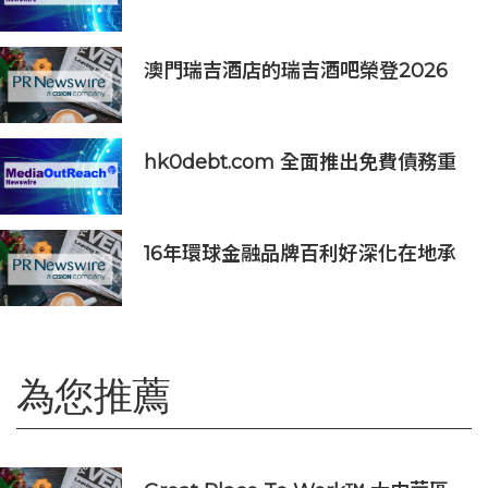
6000打造震撼動人的青春狂歡
澳門瑞吉酒店的瑞吉酒吧榮登2026
年「亞洲50最佳酒吧」榜單
hk0debt.com 全面推出免費債務重
組資訊平台 助港人比較 IVA、DRP
與破產方案
16年環球金融品牌百利好深化在地承
諾，多維落實ESG藍圖
為您推薦