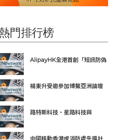
熱門排行榜
AlipayHK全港首創「短訊防偽
提醒」功能 助用戶辨別騙案 聯
乘警方推防騙App Skin帶動全
城反詐
楊東升受邀參加博鰲亞洲論壇
珀斯會議，攜手推動全球礦業
綠色轉型
路特斯科技、星路科技與
FOMO Pay攜手探索汽車代幣
化
中國移動香港成消防處先導計