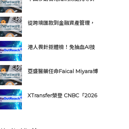
劃獨家物聯網服務及系統供應
商
從跨境匯款到金融資產管理，
BiyaPay探索全球資產配置新
路徑
港人畏針拒體檢！免抽血AI技
術 破解大眾「避檢」困局，20
分鐘一次過測出全身慢性炎症
亞盛醫藥任命Faical Miyara博
士為首席業務拓展官，任命
Jim Ziegler為首席商務運營官
XTransfer榮登 CNBC「2026
年全球頂尖金融科技公司」榜
單