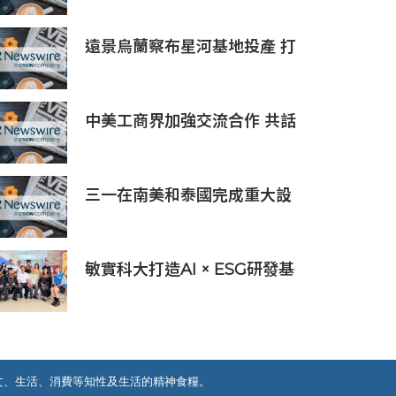
驗室」
遠景烏蘭察布星河基地投產 打
造吉瓦級AI基礎設施新模式
中美工商界加強交流合作 共話
產業鏈供應鏈協同發展新機遇
三一在南美和泰國完成重大設
備交付，全球佈局持續拓展
敏實科大打造AI × ESG研發基
地 啟用AI能源研發中心 助企
業邁向淨零碳排
文、生活、消費等知性及生活的精神食糧。