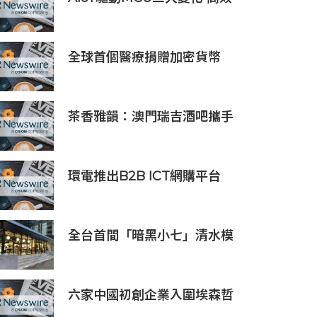
低耗、安全感、AI 功能
全球首個醫療捐贈加密貨幣
SDCOIN將在全球第五大交易
所BW.com上線
茶香雅韻：澳門瑞吉酒吧攜手
Saicho 呈獻期間限定下午茶體
驗
環電推出B2B ICT網購平台
HGC Marketplace
全台首間「暗黑小七」清水模
建築概念店！竹北新開幕。
六家中國初創企業入圍埃森哲
「2019亞太區金融科技創新實