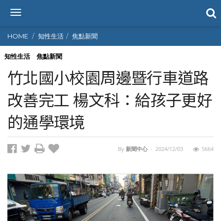
T
o
g
HOME
知性生活
焦點新聞
g
l
知性生活
焦點新聞
e
竹北國小校園周邊暨行車道路
n
a
改善完工 楊文科：給孩子更好
v
i
的通學環境
g
a
t
i
By
新聞中心
-
2024/12/03
5664
o
n