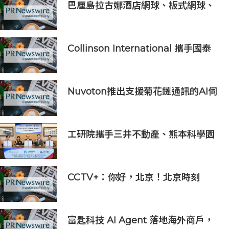
巴厘島拉古娜酒店網球、板式網球、
匹克球三合一球場登陸努沙杜瓦海岸
Collinson International 攜手國泰
人壽為航班中斷旅客提供機場貴賓室
服務
Nuvoton推出支援菊花鏈通訊的AI伺
服器用16串電池監測IC
工研院攜手三井不動產、熊本科學園
區 助臺灣產業深化臺日技術合作 拓
展半導體供應鏈與應用市場商機
CCTV+：你好，北京！北京時刻
富匙科技 AI Agent 落地海外商戶，