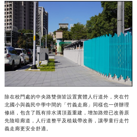
除在校門處的中央路雙側皆設置實體人行道外，夾在竹
北國小與義民中學中間的「竹義走廊」同樣也一併辦理
修繕，包含了既有排水溝頂蓋重建，增加路燈已改善原
先陰暗廊道，人行道整平及植栽帶改善，讓學童行走竹
義走廊更安全舒適。