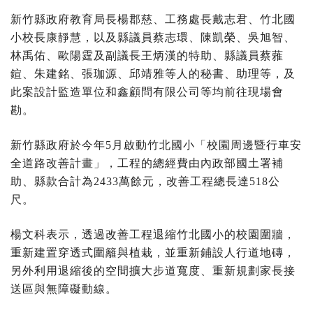
新竹縣政府教育局長楊郡慈、工務處長戴志君、竹北國
小校長康靜慧，以及縣議員蔡志環、陳凱榮、吳旭智、
林禹佑、歐陽霆及副議長王炳漢的特助、縣議員蔡蕥
鍹、朱建銘、張珈源、邱靖雅等人的秘書、助理等，及
此案設計監造單位和鑫顧問有限公司等均前往現場會
勘。
新竹縣政府於今年5月啟動竹北國小「校園周邊暨行車安
全道路改善計畫」，工程的總經費由內政部國土署補
助、縣款合計為2433萬餘元，改善工程總長達518公
尺。
楊文科表示，透過改善工程退縮竹北國小的校園圍牆，
重新建置穿透式圍籬與植栽，並重新鋪設人行道地磚，
另外利用退縮後的空間擴大步道寬度、重新規劃家長接
送區與無障礙動線。