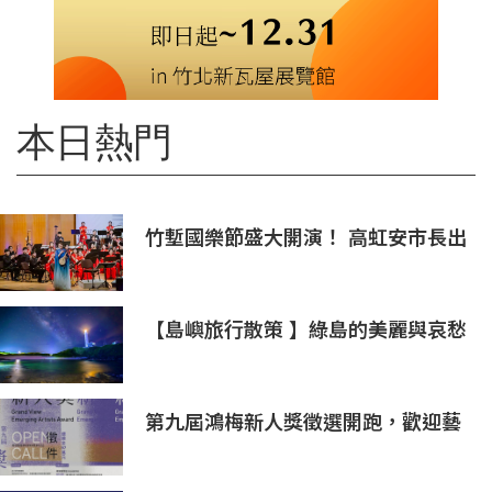
本日熱門
竹塹國樂節盛大開演！ 高虹安市長出
席支持 敬邀各界聆聽國樂感受四季之
美
【島嶼旅行散策 】綠島的美麗與哀愁
火燒島上的奇岩怪石(三)
第九屆鴻梅新人獎徵選開跑，歡迎藝
術新秀報名參與！