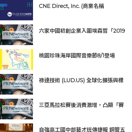
CNE Direct, Inc. (商業名稱
「illumynt」) 宣布Paul Knight重
新擔任執行長
六家中國初創企業入圍埃森哲「2019
亞太區金融科技創新實驗室」
桃園珍珠海岸國際音樂節8/1登場
祿達技術 (LUD.US) 全球化擴張與標
誌式項目雙捷報：2025年淨利潤成功
扭虧為盈 每股公允價值7.23美元突顯
近22%估值折讓
三亞馬拉松賽後消費激增，凸顯「賽
事+旅遊」融合新趨勢
自強高工國中部藝才班傳捷報 銅管五