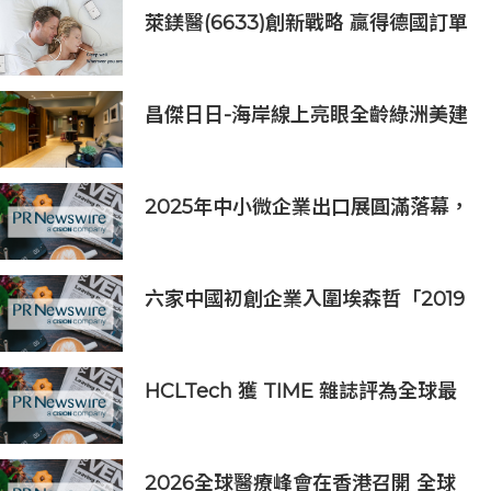
萊鎂醫(6633)創新戰略 贏得德國訂單
銷售
昌傑日日-海岸線上亮眼全齡綠洲美建
築
2025年中小微企業出口展圓滿落幕，
吸引逾63,000名參觀者，簽署9,060
萬美元出口合同
六家中國初創企業入圍埃森哲「2019
亞太區金融科技創新實驗室」
HCLTech 獲 TIME 雜誌評為全球最
具可持續發展表現的企業之一
2026全球醫療峰會在香港召開 全球