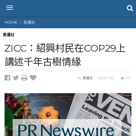
T
o
g
HOME
美通社
g
l
美通社
e
ZICC：紹興村民在COP29上
n
a
講述千年古樹情緣
v
i
g
By
美通社
-
2024/11/22
771
a
t
i
o
n