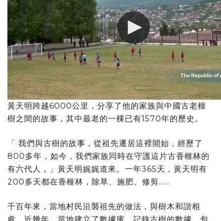
黃天明跨越6000公里，分享了他的家族與中國古老榧
樹之間的故事，其中最老的一棵已有1570年的歷史。
「 我們與古樹的故事，從祖先遷居這裡開始，經歷了
800多年，如今，我們家族同時在守護這片古香榧林的
有六代人，」黃天明娓娓道來。一年365天，黃天明有
200多天都在香榧林，除草、施肥、修剪……
千百年來，當地村民沿襲祖先的做法，與樹木和諧相
處。近幾年，當地建立了數據庫，記錄古樹的數據，包