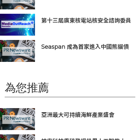
作 攜手布局全球 AI Vision 與高速影
像互連市場
第十三屆廣東核電站核安全諮詢委員
會第二次會議召開
Seaspan 成為首家進入中國熊貓債
券市場的國際船東及營運商
為您推薦
亞洲最大可持續海鮮產業盛會
「2026永續海鮮高峰會」將於10月21
日至23日舉行，主要利益相關方將親
臨現場