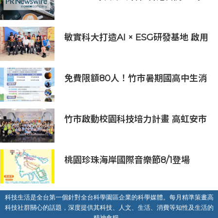
醫療健康力量共議：讓突破真正抵達
患者
敏實科大打造AI × ESG研發基地 啟用
AI能源研發中心 助企業邁向淨零碳
排
免費限額80人！竹市暑期國高中生消
防體驗營6/8開放報名
竹市啟動校園科技培力計畫 高虹安市
長：半導體與無人機課程培育未來科
技人才
桃園珍珠海岸國際音樂節8/1登場
科技生活是全台第一個針對全台科學園區企業的科學媒體。每月精準策畫高
科技社群關心的話題，深度提供其科技、人文、生活、消費等知性及生活的
精神食糧。