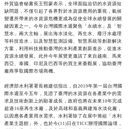
外貿協會秘書長王熙蒙表示，全球面臨迫切的水資源短
缺問題，不僅引起了各界對於水資源應用的重視，氣候
變遷所帶來的水資源危機更成為促使全球永續發展的關
鍵因素之一。今年台灣國際水週聚焦「永續水」及「智
慧水」兩大主軸，展出海水淡化、再生水、廢汙水處理
等科技造水，以及智慧監測設備、智慧系統等創新解決
方案，利用科技推動臺灣的水利產業創新進步，促進水
資源永續發展。此外今年展覽更邀請了來自越南、馬來
西亞、泰國、印尼及巴西等的買主來臺觀展，協助臺灣
廠商爭取國際市場商機。
經濟部水利署署長賴建信指出，自2019年第一屆台灣國
際水週至今五年，見證了臺灣的水資源在各產業中的需
求及技術創新上的顯著成長，政府也將在未來10年完成
超過16座再生水廠，及於高雄和嘉義興建海水淡化廠，
以因應各產業用水需求。水利署除了在展中籌組「水利
產業主題館」外，也於今(11)日在TICC辦理國際論壇，