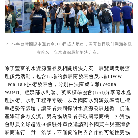
2024年台灣國際水週於今(11)日盛大展出，開幕首日吸引滿滿參觀
者前來一窺水資源最新解決方案。
除了豐富的水資源產品及相關解決方案，展覽期間將辦
理多元活動，包含18場的參展商發表會及3場TIWW
Tech Talk技術發表會，分別由法商威立雅(Veolia
Water)、經濟部水利署、英國標準協會(BSI)分享廢水處
理技術、水利工程淨零碳排以及國際水資源效率管理標
準趨勢等議題，讓業者共同探討水資源發展趨勢，促進
產學研多方交流。另為協助業者爭取國際商機，外貿協
會動員全球超過60個駐外單位邀請到各國買主與臺灣參
展商進行一對一洽談，不僅促進跨界合作的可能性更協