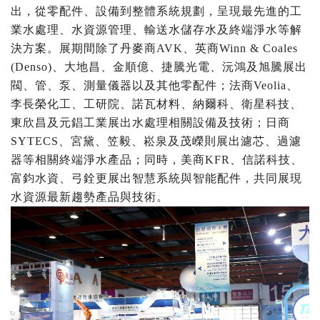
出，從零配件、設備到整體系統規劃，呈現最先進的工
業水處理、水資源管理、輸送水儲存水及終端淨水等解
決方案。展期間除了丹麥商AVK、英商Winn & Coales
(Denso)、大地昌、金順億、捷騰光電、沅鴻及旭騰展出
閥、管、泵、測量儀器以及其他零配件；法商Veolia、
李長榮化工、工研院、諾瓦材料、納爾科、衛星科技、
東欣昌及元錩工業展出水處理相關設備及技術；日商
SYTECS、宮黛、笠毅、崧泉及茂嶸則展出濾芯、過濾
器等相關終端淨水產品；同時，美商KFR、信諾科技、
富鈞水資、弓銓更展出智慧系統與智能配件，共同展現
水資源最新趨勢產品與技術。