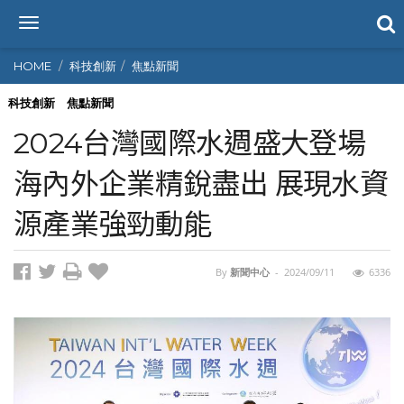
T
o
g
HOME
科技創新
焦點新聞
g
l
科技創新
焦點新聞
e
2024台灣國際水週盛大登場
n
a
海內外企業精銳盡出 展現水資
v
i
源產業強勁動能
g
a
t
i
By
新聞中心
-
2024/09/11
6336
o
n