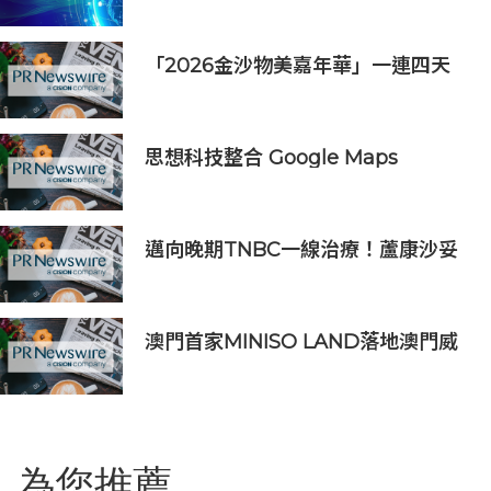
「2026金沙物美嘉年華」一連四天
吸引近160,000人次入場
思想科技整合 Google Maps
Platform 與 Geotab 車聯網：助物
流業 60 秒極速排單、削減 25% 車隊
營運成本
邁向晚期TNBC一線治療！蘆康沙妥
珠單抗(sac-TMT)第六項NDA獲受理
澳門首家MINISO LAND落地澳門威
尼斯人，打造潮流IP新地標
為您推薦