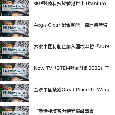
復鋭醫療科技於香港推出Titanium
Prime聯合療法
Aegis Clear 配合臺灣「亞洲資產管
理中心」政策
六家中國初創企業入圍埃森哲「2019
亞太區金融科技創新實驗室」
Now TV「STEM獎勵計劃2026」正
式開始｜獲長隆度假區全力支持 推出
《主題樂園有趣科學大探索》第二季
及「長隆小科學家大獎」
金沙中國榮獲Great Place To Work
認證™
「香港橋壇智力博弈巔峰盛會」