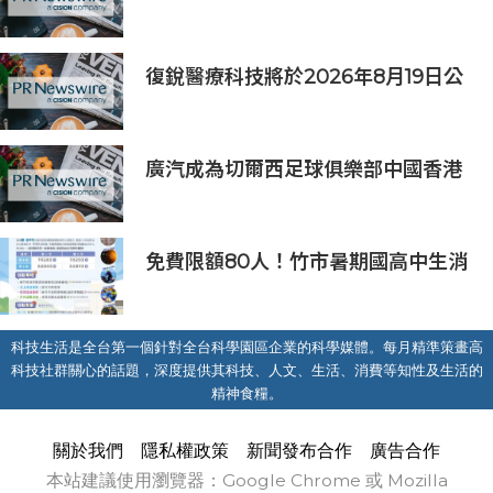
復銳醫療科技將於2026年8月19日公
佈2026年中期業績
廣汽成為切爾西足球俱樂部中國香港
和馬來西亞季前巡迴賽官方合作夥伴
免費限額80人！竹市暑期國高中生消
防體驗營6/8開放報名
科技生活是全台第一個針對全台科學園區企業的科學媒體。每月精準策畫高
科技社群關心的話題，深度提供其科技、人文、生活、消費等知性及生活的
精神食糧。
關於我們
隱私權政策
新聞發布合作
廣告合作
本站建議使用瀏覽器：Google Chrome 或 Mozilla