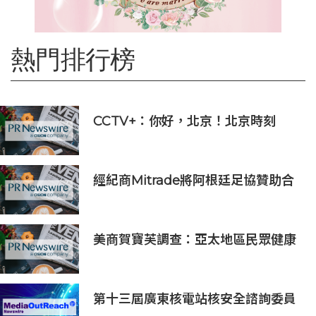
熱門排行榜
CCTV+：你好，北京！北京時刻
經紀商Mitrade將阿根廷足協贊助合
作延長至2027年，看好世界杯帶動
亞洲市場熱情
美商賀寶芙調查：亞太地區民眾健康
意識持續提升 五分之四消費者認為整
體健康狀態極為重要
第十三屆廣東核電站核安全諮詢委員
會第二次會議召開