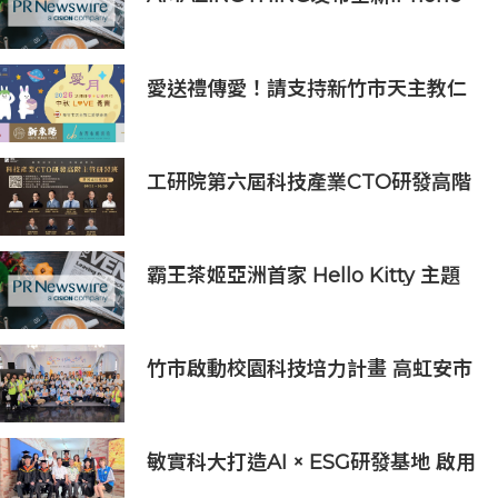
16配件系列
愛送禮傳愛！請支持新竹市天主教仁
愛基金會2026中秋義賣
工研院第六屆科技產業CTO研發高階
主管班開放報名 匯聚業界頂尖專家
傳授專業秘訣
霸王茶姬亞洲首家 Hello Kitty 主題
超級茶倉登陸灣仔
竹市啟動校園科技培力計畫 高虹安市
長：半導體與無人機課程培育未來科
技人才
敏實科大打造AI × ESG研發基地 啟用
AI能源研發中心 助企業邁向淨零碳