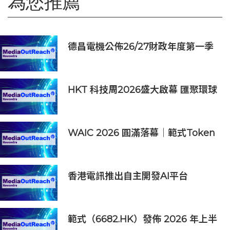
為您推薦
德昌電機公佈26/27財政年度第一季
度業務及未經審核財務資料
HKT 科技周2026盛大啟幕 匯聚環球
夥伴生態圈 共築香港 AI 創新樞紐新
里程
WAIC 2026 圓滿落幕｜範式Token
工廠成果亮眼，帶動AI 2.0 從技術突
破邁向產業實踐
香港電訊推出自主開發AI平台
HKT.AI 一站式匯聚全球多種AI資源
助力香港實現「全民AI」
範式（6682.HK）發佈 2026 年上半