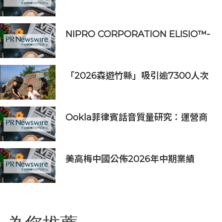
學術沙龍
NIPRO CORPORATION ELISIO™-
HX 獲得 FDA 510 (k) 許可，向美國
推出透析器
「2026森遊竹縣」吸引逾7300人次
挑戰 宜蘭1家4口躋身前百名完登
Ookla菲律賓話音質量研究：運營商
VoLTE網絡在語音質量與可靠性上全
面優於OTT應用
美高梅中國公佈2026年中期業績