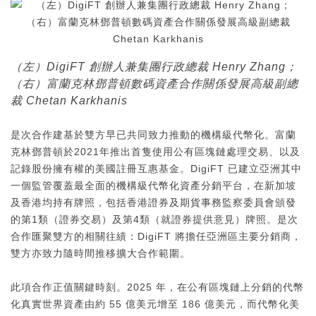
（左）DigiFT 創辦人兼集團行政總裁 Henry Zhang；
（右）富蘭克林鄧普頓數碼資產合作關係發展高級副總
裁 Chetan Karkhanis
是次合作建基於雙方早已共同致力推動的機構級代幣化。富蘭
克林鄧普頓於2021年推出首隻使用公有區塊鏈處理交易、以及
記錄股份擁有權的美國註冊互惠基金。DigiFT 已建立亞洲其中
一個監管覆蓋最全面的機構級代幣化資產分銷平台，在新加坡
及香港均持有牌照，包括香港證券及期貨事務監察委員會頒發
的第1類（證券交易）及第4類（就證券提供意見）牌照。是次
合作匯聚雙方的相關往績：DigiFT 將擔任亞洲區主要分銷商，
雙方亦致力隨時間推移擴大合作範圍。
此項合作正值關鍵時刻。2025 年，在公有區塊鏈上分銷的代幣
化真實世界資產由約 55 億美元增至 186 億美元，而代幣化美