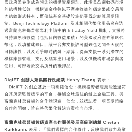
國政府證券則成為領先的機構資產類別。此增長凸顯數碼市場
的結構性低效：機構資金往往以不產生收益的穩定幣或交易所
內結餘形式持有，而傳統基金基礎設施仍受既定結算周期限
制。Benji Technology Platform 及其相關代幣化產品旨在透
過富蘭克林鄧普頓專利申請中的 Intraday Yield 機制，支援將
可持續累積收益（包括日內收益累積）的美國政府證券策略代
幣化，以填補此缺口。該平台亦支援許可型錢包之間全天候的
可轉讓性，以及近乎即時的鏈上結算，從而支援一系列潛在的
機構庫務管理、支付及結算應用場景，以及供機構市場參與者
使用、可部署於交易所外的抵押品。
DigiFT
創辦人兼集團行政總裁 Henry Zhang
表示：
「DigiFT 的創立基於一項明確信念：機構投資者理應能透過符
合其所需監管標準的平台，接觸全球最佳的鏈上金融工具。與
富蘭克林鄧普頓的合作體現這一信念，並標誌着一項長期策略
合作的開始，旨在將代幣化解決方案推向市場。」
富蘭克林鄧普頓數碼資產合作關係發展高級副總裁 Chetan
Karkhanis
表示：「我們選擇的合作夥伴，反映我們致力為業