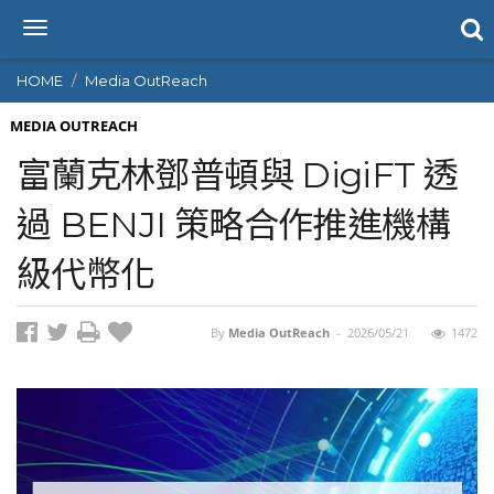
T
o
g
HOME
Media OutReach
g
l
MEDIA OUTREACH
e
富蘭克林鄧普頓與 DigiFT 透
n
a
過 BENJI 策略合作推進機構
v
i
級代幣化
g
a
t
i
By
Media OutReach
-
2026/05/21
1472
o
n