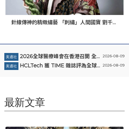
針線傳神的精緻繡藝 「刺繡」人間國寶 劉千韶
的繡麗人生
2026全球醫療峰會在香港召開 全球
2026-08-09
美通社
醫療健康力量共議：讓突破真正抵達
HCLTech 獲 TIME 雜誌評為全球最
2026-08-09
美通社
患者
具可持續發展表現的企業之一
最新文章