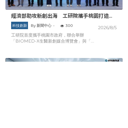
經濟部助攻新創出海 工研院攜手桃園打造跨
域創新平台 匯聚逾200家新創、40家產業夥
科技創新
By
新聞中心
-
300
2026/8/5
伴共拓全球商機
工研院首度攜手桃園市政府，聯合舉辦
「BIOMED-X生醫新創媒合博覽會」與「桃
園青創博覽會（tFP）」。本次展會聚焦生
醫、智慧製造及綠色科技三大領域，強勢助力
臺灣新創接軌全球市場，實踐「新創出海、世
界
國家科學及技術委員會科學園區審議會第34次