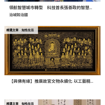
領航智慧城市轉型 科技首長張善政的智慧治
理
治城如治國
精選文章
知性生活
【與佛有緣】推廣故宮文物永續化 以工藝精神
傳播古籍美學
精選文章
知性生活