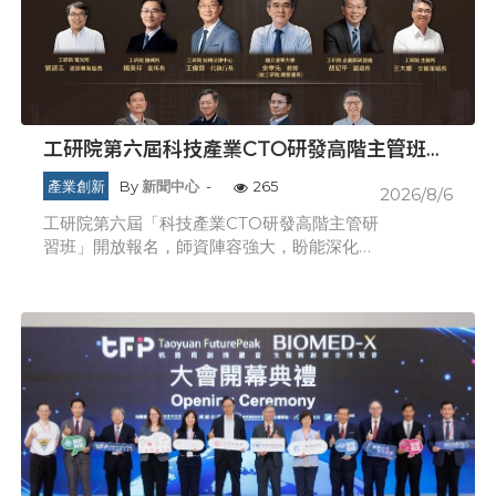
工研院第六屆科技產業CTO研發高階主管班開
放報名 匯聚業界頂尖專家傳授專業秘訣
產業創新
By
新聞中心
-
265
2026/8/6
工研院第六屆「科技產業CTO研發高階主管研
習班」開放報名，師資陣容強大，盼能深化學
員對未來技術趨勢的敏銳洞察力與技術商業化
的能力。 面對新興科技快速發展，企業研發主
管不僅要掌握技術趨勢，更須具備技術