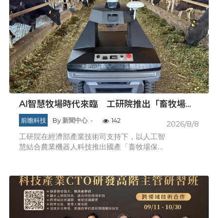
AI智慧牧場時代來臨 工研院推出「畜牧場保
全機器人」守護農場安全
前瞻科技
By
新聞中心
-
142
2026/8/8
工研院在經濟部產業技術司支持下，以人工智
慧結合農業機器人科技推出國產「畜牧場保全
機器人」，透過自主導航與AI辨識系統，將無
人化智慧巡邏與防護延伸至全場域，協助畜牧
場邁向全智慧場域保安新時代。 臺灣農