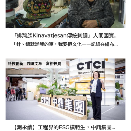
「排灣族Kinavatjesan傳統刺繡」人間國寶陳
利友妹 作品深具東排灣族藝術特色
「針、線就是我的筆，我要把文化一一記錄在繡布
上，代代相傳！」
科技創新
精選文章
富裕投資
【潮永續】工程界的ESG模範生，中鼎集團以